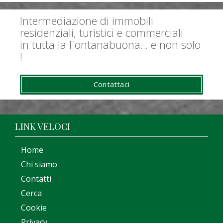
Intermediazione di immobili
residenziali, turistici e commerciali
in tutta la Fontanabuona... e non solo
!
Contattaci
LINK VELOCI
Home
Chi siamo
Contatti
Cerca
Cookie
Privacy